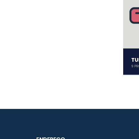
TU
9
PR