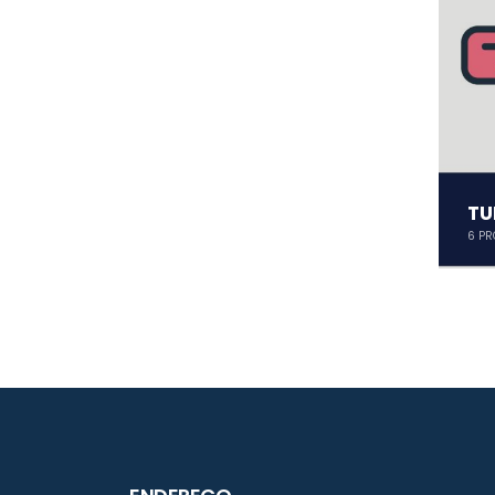
TU
6
PR