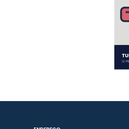
TU
12
PR