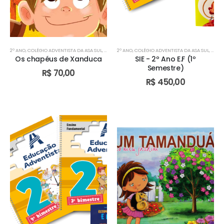
2º ANO
,
COLÉGIO ADVENTISTA DA ASA SUL
,
COLÉGIO ADVENTISTA DE ÁGUAS CLARAS
2º ANO
,
COLÉGIO ADVENTISTA DA ASA SUL
,
COLÉGIO AD
,
COLÉ
Os chapéus de Xanduca
SIE - 2º Ano E.F (1º
Semestre)
R$
70,00
R$
450,00