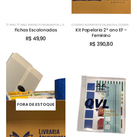
2º ANO
,
3º ANO
,
ENSINO FUNDAMENTAL I
,
ESCOLA ADVENTISTA DE VALPARAÍSO - GO
COLÉGIO ADVENTISTA DA ASA SUL
,
COLÉGIO ADVENTISTA DE ÁGUAS CLARAS
,
TURMA BILÍ
Fichas Escalonadas
Kit Papelaria 2º ano EF –
Feminino
R$
49,90
R$
390,80
FORA DE ESTOQUE