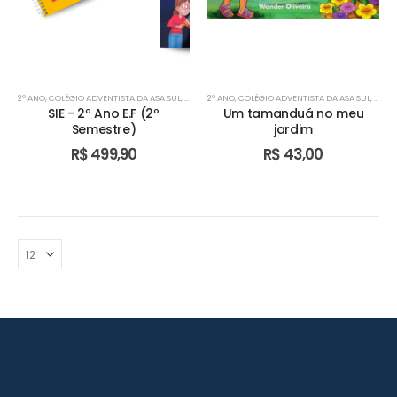
2º ANO
,
COLÉGIO ADVENTISTA DA ASA SUL
,
COLÉGIO ADVENTISTA DE ÁGUAS CLARAS
2º ANO
,
COLÉGIO ADVENTISTA DA ASA SUL
,
COLÉGIO AD
,
COLÉ
SIE - 2º Ano E.F (2º
Um tamanduá no meu
Semestre)
jardim
R$
499,90
R$
43,00