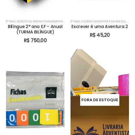
2º ANO
,
DIDÁTICOS
,
ENSINO FUNDAMENTAL I
,
TURMA BILÍNGUE
2º ANO
,
COLÉGIO ADVENTISTA DA ASA SUL
,
TURMA BILÍNGUE
,
TURMA BILÍN
,
COLÉ
Bilíngue 2° ano E.F – Anual
Escrever é uma Aventura 2
(TURMA BILÍNGUE)
R$
45,20
R$
750,00
FORA DE ESTOQUE