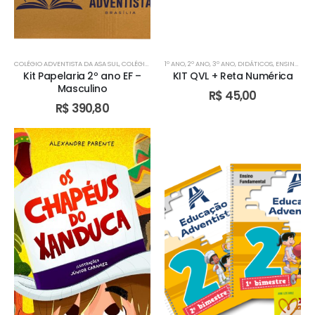
COLÉGIO ADVENTISTA DA ASA SUL
,
COLÉGIO ADVENTISTA DE ÁGUAS CLARAS
1º ANO
,
2º ANO
,
3º ANO
,
DIDÁTICOS
,
COLÉGIO ADVENTIST
,
ENSINO FUNDAMENTAL I
Kit Papelaria 2º ano EF –
KIT QVL + Reta Numérica
Masculino
R$
45,00
R$
390,80