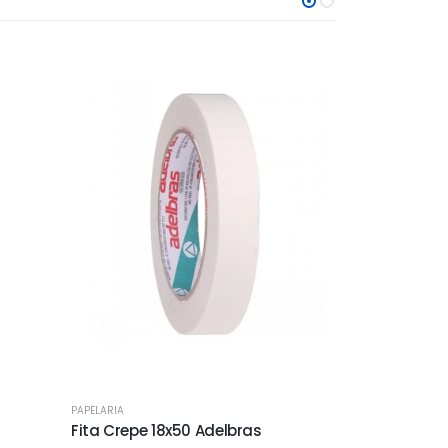
PAPELARIA
PAPELARIA
Fita Crepe 18x50 Adelbras
Lápis Grafi