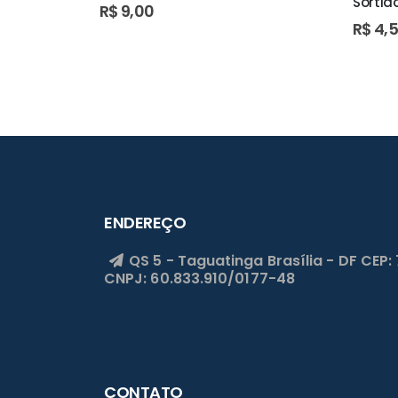
Sortid
R$
9,00
R$
4,
ENDEREÇO
QS 5 - Taguatinga
Brasília - DF
CEP:
CNPJ: 60.833.910/0177-48
CONTATO