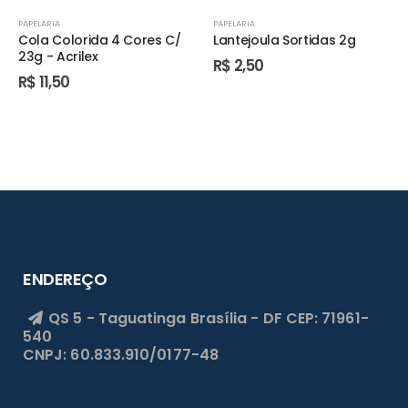
PAPELARIA
PAPELARIA
Cola Colorida 4 Cores C/
Lantejoula Sortidas 2g
23g - Acrilex
R$
2,50
R$
11,50
ENDEREÇO
QS 5 - Taguatinga
Brasília - DF
CEP: 71961-
540
CNPJ: 60.833.910/0177-48