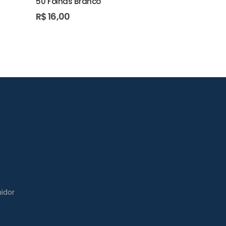
50 Folhas Branco
Folhas Bran
R$
16,00
R$
9,50
idor