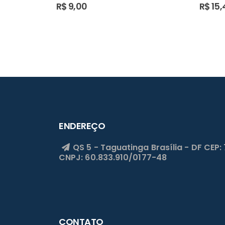
R$
9,00
R$
15,
ENDEREÇO
QS 5 - Taguatinga
Brasília - DF
CEP:
CNPJ: 60.833.910/0177-48
CONTATO