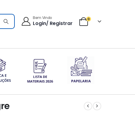
Bem Vindo
0
Login/ Registrar
gre