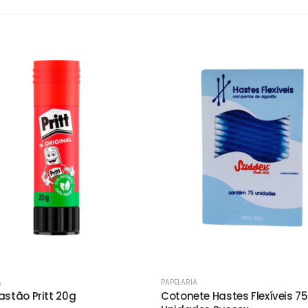
A
PAPELARIA
astão Pritt 20g
Cotonete Hastes Flexíveis 75