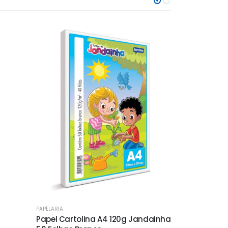
PAPELARIA
PAPELARIA
Papel Cartolina A4 120g Jandainha
Papel Sulfi