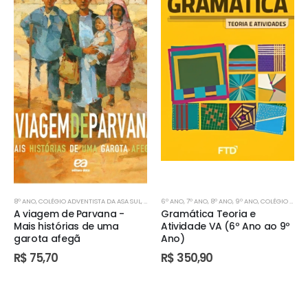
8º ANO
,
COLÉGIO ADVENTISTA DA ASA SUL
,
COLÉGIO ADVENTISTA DE ÁGUAS CLARAS
6º ANO
,
7º ANO
,
8º ANO
,
9º ANO
,
COLÉGIO ADVENTISTA DA ASA SUL
,
COLÉGIO AD
A viagem de Parvana -
Gramática Teoria e
Mais histórias de uma
Atividade VA (6º Ano ao 9º
garota afegã
Ano)
R$
75,70
R$
350,90