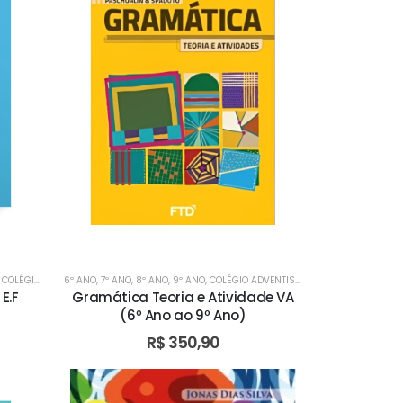
UL
,
COLÉGIO ADVENTISTA DE ÁGUAS CLARAS
,
COLÉGIO ADVENTISTA DA ASA SUL
6º ANO
,
7º ANO
,
8º ANO
,
,
COLÉGIO ADVENTISTA DE ÁGUAS CLARAS
9º ANO
,
COLÉGIO ADVENTISTA DE PLANALTINA
,
COLÉGIO ADVENTISTA DA ASA SUL
,
,
COLÉGIO 
COLÉGIO
,
COLÉGI
E.F
Gramática Teoria e Atividade VA
(6º Ano ao 9º Ano)
R$
350,90