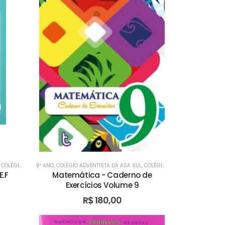
NTISTA DE PLANALTINA
,
COLÉGIO ADVENTISTA DE ÁGUAS CLARAS
9º ANO
,
,
COLÉGIO ADVENTISTA DA ASA SUL
COLÉGIO ADVENTISTA DE TAGUATINGA
,
COLÉGIO ADVENTISTA DE PLANALTINA
,
COLÉGIO ADVENTISTA DE ÁGUAS CLARAS
,
COLÉGIO ADVENTISTA DO 
,
COLÉGIO
E.F
Matemática - Caderno de
Exercícios Volume 9
R$
180,00