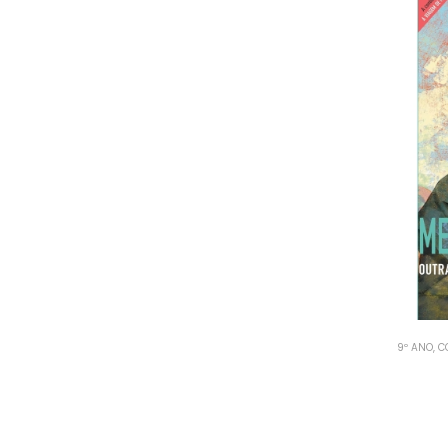
9º ANO
,
C