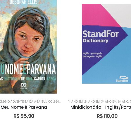
OLÉGIO ADVENTISTA DA ASA SUL
,
COLÉGIO ADVENTISTA DE ÁGUAS CLARAS
1º ANO EM
,
2º ANO EM
,
3º ANO EM
,
COLÉGIO ADVE
,
6º ANO
,
Meu Nome é Parvana
Minidicionário - Inglês/Por
R$
95,90
R$
110,00