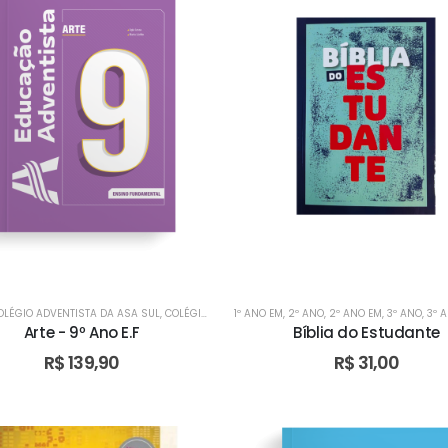
OLÉGIO ADVENTISTA DA ASA SUL
,
COLÉGIO ADVENTISTA DE ÁGUAS CLARAS
1º ANO EM
,
2º ANO
,
2º ANO EM
,
COLÉGIO ADVE
,
3º ANO
,
3º 
Arte - 9º Ano E.F
Bíblia do Estudante
R$
139,90
R$
31,00