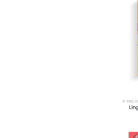
9º ANO
,
C
Lín