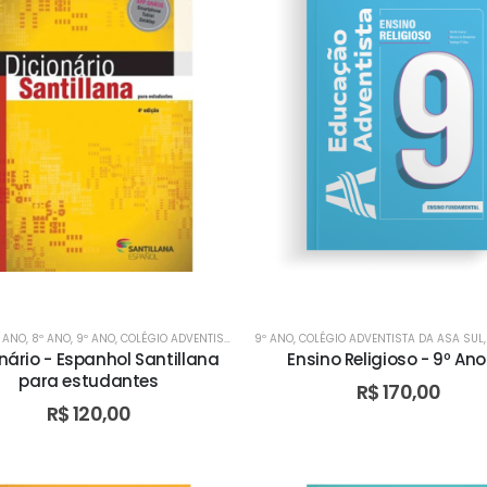
º ANO
,
8º ANO
,
9º ANO
,
COLÉGIO ADVENTISTA DA ASA SUL
9º ANO
,
COLÉGIO ADVENTISTA DA ASA SUL
,
COLÉGIO ADVENTISTA DA ASA S
nário - Espanhol Santillana
Ensino Religioso - 9º Ano 
para estudantes
R$
170,00
R$
120,00