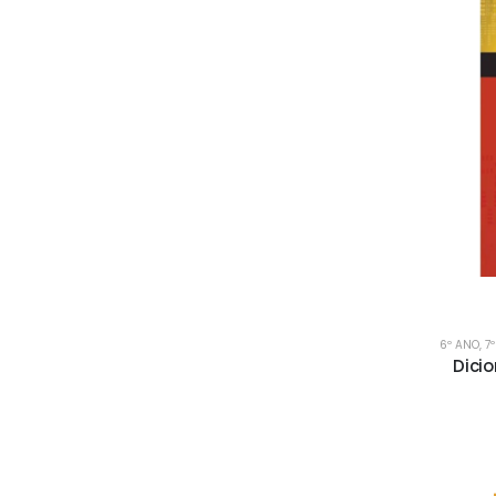
6º ANO
,
7
Dicio