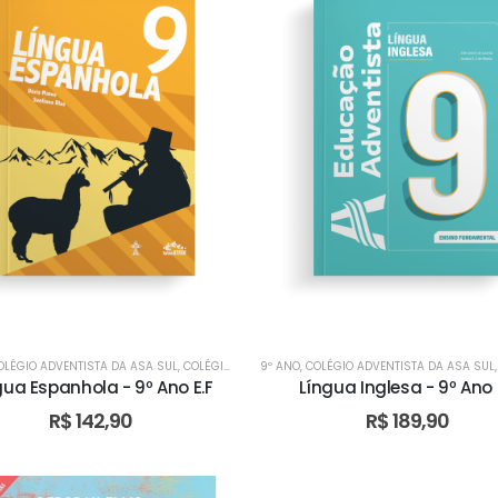
OLÉGIO ADVENTISTA DA ASA SUL
,
COLÉGIO ADVENTISTA DE ÁGUAS CLARAS
9º ANO
,
COLÉGIO ADVENTISTA DA ASA SUL
,
COLÉGIO ADVE
gua Espanhola - 9º Ano E.F
Língua Inglesa - 9º Ano 
R$
142,90
R$
189,90