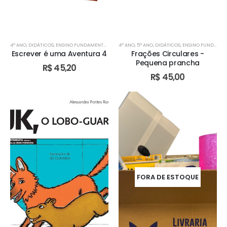
4º ANO
,
DIDÁTICOS
,
ENSINO FUNDAMENTAL I
,
TURMA BILÍNGUE
4º ANO
,
5º ANO
,
,
TURMA BILÍNGUE
DIDÁTICOS
,
ENSINO FUNDAMENTAL I
,
TURMA BILÍN
Escrever é uma Aventura 4
Frações Circulares -
Pequena prancha
R$
45,20
R$
45,00
FORA DE ESTOQUE