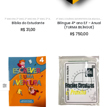
1º ANO EM
,
2º ANO
,
2º ANO EM
,
3º ANO
,
3º ANO EM
4º ANO
,
4º ANO
,
COLÉGIO ADVENTISTA DA ASA SUL
,
5º ANO
,
6º ANO
,
7º ANO
,
8º ANO
,
,
9º A
COLÉ
Bíblia do Estudante
Bilíngue 4° ano E.F – Anual
(TURMA BILÍNGUE)
R$
31,00
R$
750,00