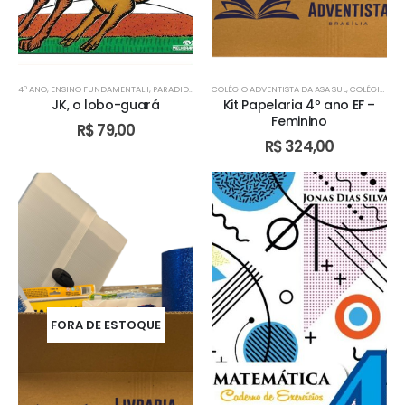
4º ANO
,
ENSINO FUNDAMENTAL I
,
PARADIDÁDITOS
COLÉGIO ADVENTISTA DA ASA SUL
,
TURMA BILÍNGUE
,
TURMA BILÍNGUE
,
COLÉGIO ADVENTISTA DE ÁGUAS CLARAS
,
TURMA B
JK, o lobo-guará
Kit Papelaria 4º ano EF –
Feminino
R$
79,00
R$
324,00
FORA DE ESTOQUE