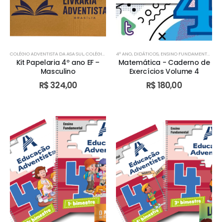
COLÉGIO ADVENTISTA DA ASA SUL
,
COLÉGIO ADVENTISTA DE ÁGUAS CLARAS
4º ANO
,
DIDÁTICOS
,
ENSINO FUNDAMENTAL I
,
COLÉGIO ADVENTIST
,
TU
Kit Papelaria 4º ano EF –
Matemática - Caderno de
Masculino
Exercícios Volume 4
R$
324,00
R$
180,00