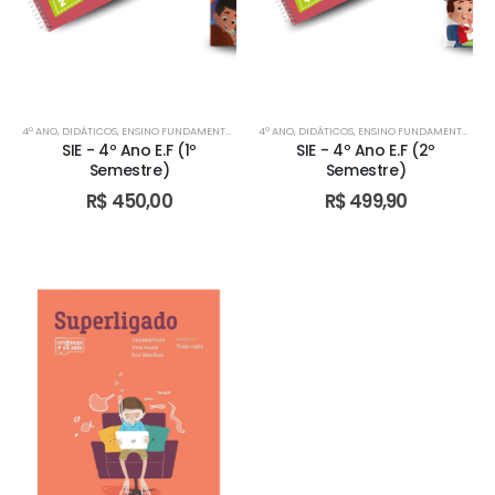
4º ANO
,
DIDÁTICOS
,
ENSINO FUNDAMENTAL I
,
TURMA BILÍNGUE
4º ANO
,
DIDÁTICOS
,
TURMA BILÍNGUE
,
ENSINO FUNDAMENTAL I
,
TURMA BILÍN
,
TU
SIE - 4º Ano E.F (1º
SIE - 4º Ano E.F (2º
Semestre)
Semestre)
R$
450,00
R$
499,90