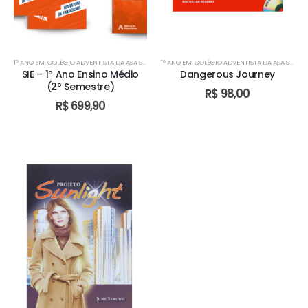
1º ANO EM
,
COLÉGIO ADVENTISTA DA ASA SUL
,
COLÉGIO ADVENTISTA DE ÁGUAS CLARAS
1º ANO EM
,
COLÉGIO ADVENTISTA DA ASA SUL
,
COLÉGIO 
,
CO
SIE – 1º Ano Ensino Médio
Dangerous Journey
(2º Semestre)
R$
98,00
R$
699,90