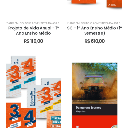
1º ANO EM
,
COLÉGIO ADVENTISTA DA ASA SUL
,
COLÉGIO ADVENTISTA DE ÁGUAS CLARAS
1º ANO EM
,
COLÉGIO ADVENTISTA DA ASA SUL
,
COLÉGIO 
,
CO
Projeto de Vida Anual - 1º
SIE – 1º Ano Ensino Médio (1º
Ano Ensino Médio
Semestre)
R$
110,00
R$
610,00