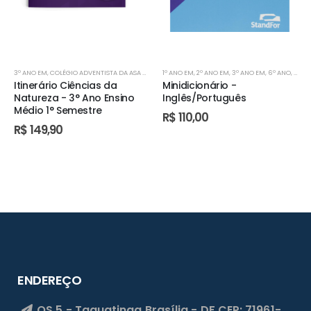
3º ANO EM
,
COLÉGIO ADVENTISTA DA ASA SUL
,
COLÉGIO ADVENTISTA DE PLANALTINA
1º ANO EM
,
2º ANO EM
,
3º ANO EM
,
6º ANO
,
COLÉGIO A
,
7º A
Itinerário Ciências da
Minidicionário -
Natureza - 3° Ano Ensino
Inglês/Português
Médio 1° Semestre
R$
110,00
R$
149,90
ENDEREÇO
QS 5 - Taguatinga
Brasília - DF
CEP: 71961-