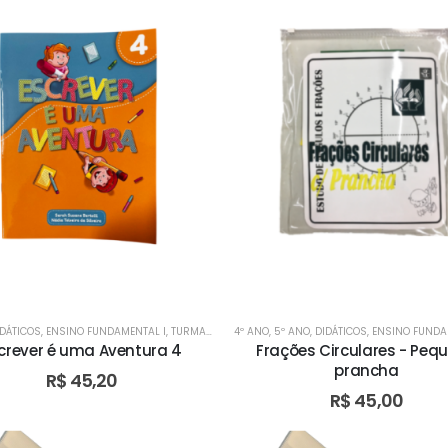
IDÁTICOS
,
ENSINO FUNDAMENTAL I
,
TURMA BILÍNGUE
4º ANO
,
TURMA BILÍNGUE
,
5º ANO
,
DIDÁTICOS
,
TURMA BILÍNGUE
,
ENSINO FUNDA
,
TU
crever é uma Aventura 4
Frações Circulares - Peq
prancha
R$
45,20
R$
45,00