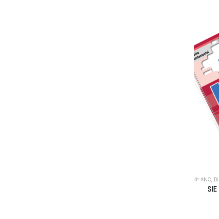
4º ANO
,
D
SIE