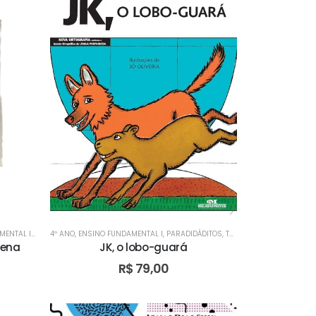
MENTAL I
RMA BILÍNGUE
,
ESCOLA ADVENTISTA DE FORMOSA - GO
,
4º ANO
TURMA BILÍNGUE
,
ENSINO FUNDAMENTAL I
,
TURMA BILÍNGUE
,
PARADIDÁDITOS
,
,
ESCOLA ADVENTISTA DE VALPARAÍSO -
TURMA BILÍNGUE
,
TURMA BILÍNGUE
,
TURMA BILÍNGUE
,
TURMA 
,
TUR
uena
JK, o lobo-guará
R$
79,00