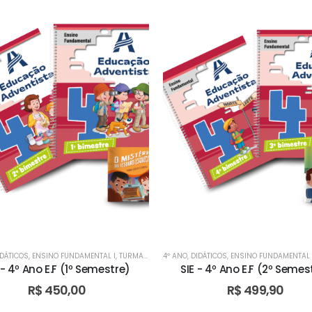
IDÁTICOS
,
ENSINO FUNDAMENTAL I
,
TURMA BILÍNGUE
4º ANO
,
TURMA BILÍNGUE
,
DIDÁTICOS
,
ENSINO FUNDAMENTAL 
,
TURMA BILÍNGUE
,
TU
 - 4º Ano E.F (1º Semestre)
SIE - 4º Ano E.F (2º Semes
R$
450,00
R$
499,90