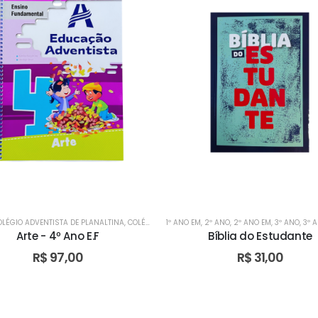
OLÉGIO ADVENTISTA DE PLANALTINA
,
COLÉGIO ADVENTISTA DE TAGUATINGA
1º ANO EM
,
2º ANO
,
2º ANO EM
,
DIDÁTICOS
,
3º ANO
,
3º 
,
EN
Arte - 4º Ano E.F
Bíblia do Estudante
R$
97,00
R$
31,00