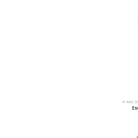
4º ANO
,
D
Es