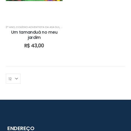
2º ANO
,
COLÉGIO ADVENTISTA DA ASA SUL
,
COLÉGIO ADVENTISTA DE ÁGUAS CLARAS
,
COLÉGIO AD
Um tamanduá no meu
jardim
R$
43,00
ENDEREÇO