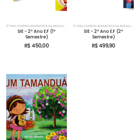
2º ANO
,
COLÉGIO ADVENTISTA DA ASA SUL
,
COLÉGIO ADVENTISTA DE ÁGUAS CLARAS
2º ANO
,
COLÉGIO ADVENTISTA DA ASA SUL
,
COLÉGIO AD
,
COLÉ
SIE - 2º Ano E.F (1º
SIE - 2º Ano E.F (2º
Semestre)
Semestre)
R$
450,00
R$
499,90