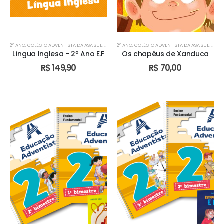
2º ANO
,
COLÉGIO ADVENTISTA DA ASA SUL
,
COLÉGIO ADVENTISTA DE ÁGUAS CLARAS
2º ANO
,
COLÉGIO ADVENTISTA DA ASA SUL
,
COLÉGIO AD
,
COLÉ
Língua Inglesa - 2º Ano E.F
Os chapéus de Xanduca
R$
149,90
R$
70,00