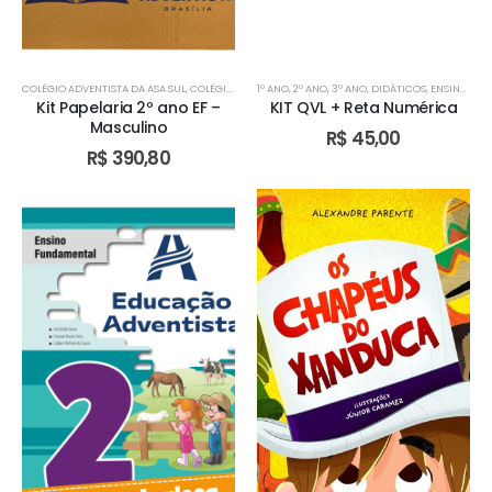
COLÉGIO ADVENTISTA DA ASA SUL
,
COLÉGIO ADVENTISTA DE ÁGUAS CLARAS
1º ANO
,
2º ANO
,
3º ANO
,
DIDÁTICOS
,
COLÉGIO ADVENTIST
,
ENSINO FUNDAMENTAL I
Kit Papelaria 2º ano EF –
KIT QVL + Reta Numérica
Masculino
R$
45,00
R$
390,80