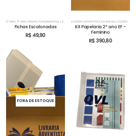
2º ANO
,
3º ANO
,
ENSINO FUNDAMENTAL I
,
ESCOLA ADVENTISTA DE VALPARAÍSO - GO
COLÉGIO ADVENTISTA DA ASA SUL
,
COLÉGIO ADVENTISTA DE ÁGUAS CLARAS
,
TURMA BILÍ
Fichas Escalonadas
Kit Papelaria 2º ano EF –
Feminino
R$
49,90
R$
390,80
FORA DE ESTOQUE