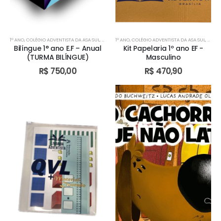
1º ANO
,
COLÉGIO ADVENTISTA DA ASA SUL
,
COLÉGIO ADVENTISTA DE ÁGUAS CLARAS
1º ANO
,
COLÉGIO ADVENTISTA DA ASA SUL
,
COLÉGIO ADV
,
COLÉG
Bilíngue 1° ano E.F – Anual
Kit Papelaria 1º ano EF -
(TURMA BILÍNGUE)
Masculino
R$
750,00
R$
470,90