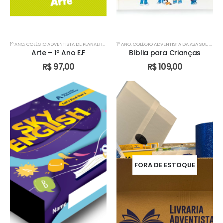
1º ANO
,
COLÉGIO ADVENTISTA DE PLANALTINA
,
COLÉGIO ADVENTISTA DE TAGUATINGA
1º ANO
,
COLÉGIO ADVENTISTA DA ASA SUL
,
DIDÁTICO
,
COLÉG
Arte – 1º Ano E.F
Bíblia para Crianças
R$
97,00
R$
109,00
FORA DE ESTOQUE