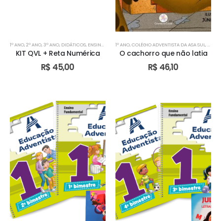
1º ANO
,
2º ANO
,
3º ANO
,
DIDÁTICOS
,
ENSINO FUNDAMENTAL I
1º ANO
,
COLÉGIO ADVENTISTA DA ASA SUL
,
ESCOLA ADVENTISTA DE VALPARAÍS
,
COLÉG
KIT QVL + Reta Numérica
O cachorro que não latia
R$
45,00
R$
46,10