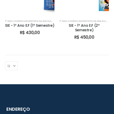
1º ANO
,
COLÉGIO ADVENTISTA DA ASA SUL
,
COLÉGIO ADVENTISTA DE ÁGUAS CLARAS
1º ANO
,
COLÉGIO ADVENTISTA DA ASA SUL
,
COLÉGIO ADV
,
COLÉG
SIE - 1º Ano E.F (1º Semestre)
SIE - 1º Ano E.F (2º
Semestre)
R$
430,00
R$
450,00
ENDEREÇO