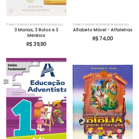
1º ANO
,
COLÉGIO ADVENTISTA DA ASA SUL
,
COLÉGIO ADVENTISTA DE ÁGUAS CLARAS
1º ANO
,
COLÉGIO ADVENTISTA DA ASA SUL
,
COLÉGIO ADV
,
COLÉG
3 Marias, 3 Bolos e 3
Alfabeto Móvel - Alfaletras
Meninos
R$
74,00
R$
39,90