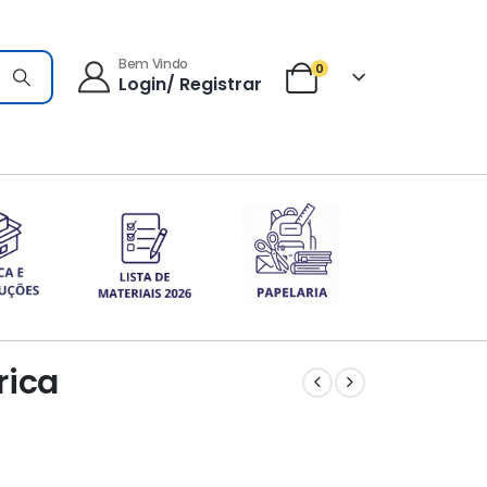
Bem Vindo
0
Login/ Registrar
rica