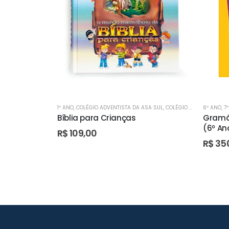
1º ANO
,
COLÉGIO ADVENTISTA DA ASA SUL
,
COLÉGIO ADVENTISTA DE ÁGUAS CLARAS
6º ANO
,
7
Bíblia para Crianças
Gramát
(6º An
R$
109,00
R$
35