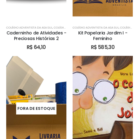
COLÉGIO ADVENTISTA DA ASA SUL
,
COLÉGIO ADVENTISTA DE ÁGUAS CLARAS
COLÉGIO ADVENTISTA DA ASA SUL
,
COLÉGIO ADVENTIST
,
COLÉGIO ADVENTISTA DE ÁGUAS CLARAS
Caderninho de Atividades -
Kit Papelaria Jardim I -
Preciosas Histórias 2
Feminino
R$
64,10
R$
585,30
FORA DE ESTOQUE