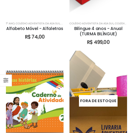
1º ANO
,
COLÉGIO ADVENTISTA DA ASA SUL
,
COLÉGIO ADVENTISTA DE ÁGUAS CLARAS
COLÉGIO ADVENTISTA DA ASA SUL
,
,
COLÉGIO ADVENTISTA DE ÁGUAS CLARAS
COLÉGIO ADV
Alfabeto Móvel - Alfaletras
Bilíngue 4 anos - Anual
(TURMA BILÍNGUE)
R$
74,00
R$
499,00
FORA DE ESTOQUE