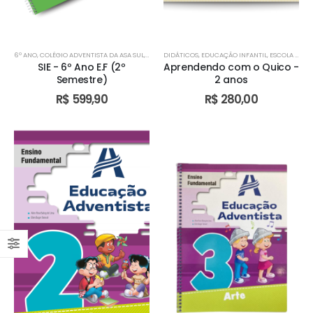
6º ANO
,
COLÉGIO ADVENTISTA DA ASA SUL
,
COLÉGIO ADVENTISTA DE ÁGUAS CLARAS
DIDÁTICOS
,
EDUCAÇÃO INFANTIL
,
ESCOLA ADVENTISTA DE FORMOSA – GO
,
COLÉGIO AD
SIE - 6º Ano E.F (2º
Aprendendo com o Quico -
Semestre)
2 anos
R$
599,90
R$
280,00