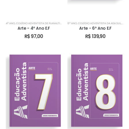
4º ANO
,
COLÉGIO ADVENTISTA DE PLANALTINA
,
COLÉGIO ADVENTISTA DE TAGUATINGA
6º ANO
,
COLÉGIO ADVENTISTA DA ASA SUL
,
DIDÁTICO
,
COLÉ
Arte - 4º Ano E.F
Arte - 6º Ano E.F
R$
97,00
R$
139,90