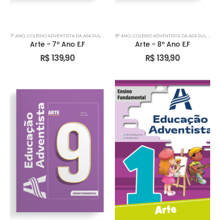
7º ANO
,
COLÉGIO ADVENTISTA DA ASA SUL
,
COLÉGIO ADVENTISTA DE ÁGUAS CLARAS
8º ANO
,
COLÉGIO ADVENTISTA DA ASA SUL
,
COLÉGIO AD
,
COLÉ
Arte - 7º Ano E.F
Arte - 8º Ano E.F
R$
139,90
R$
139,90