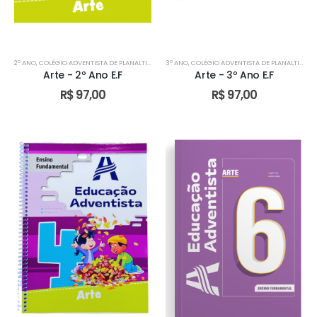
2º ANO
,
COLÉGIO ADVENTISTA DE PLANALTINA
,
COLÉGIO ADVENTISTA DE TAGUATINGA
3º ANO
,
COLÉGIO ADVENTISTA DE PLANALTINA
,
DIDÁTICO
,
C
Arte - 2º Ano E.F
Arte - 3º Ano E.F
R$
97,00
R$
97,00