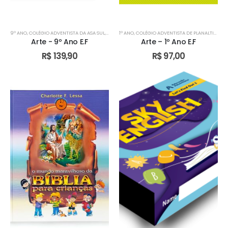
9º ANO
,
COLÉGIO ADVENTISTA DA ASA SUL
,
COLÉGIO ADVENTISTA DE ÁGUAS CLARAS
1º ANO
,
COLÉGIO ADVENTISTA DE PLANALTINA
,
COLÉGIO AD
,
CO
Arte - 9º Ano E.F
Arte – 1º Ano E.F
R$
139,90
R$
97,00