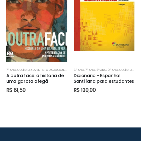
7º ANO
,
COLÉGIO ADVENTISTA DA ASA SUL
,
COLÉGIO ADVENTISTA DE ÁGUAS CLARAS
6º ANO
,
7º ANO
,
8º ANO
,
9º ANO
,
COLÉGIO ADVENTISTA DA ASA SUL
,
COLÉGIO AD
A outra face: a história de
Dicionário - Espanhol
uma garota afegã
Santillana para estudantes
R$
81,50
R$
120,00