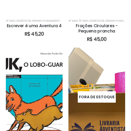
4º ANO
,
DIDÁTICOS
,
ENSINO FUNDAMENTAL I
,
TURMA BILÍNGUE
4º ANO
,
5º ANO
,
,
TURMA BILÍNGUE
DIDÁTICOS
,
ENSINO FUNDAMENTAL I
,
TURMA BILÍN
Escrever é uma Aventura 4
Frações Circulares -
Pequena prancha
R$
45,20
R$
45,00
FORA DE ESTOQUE