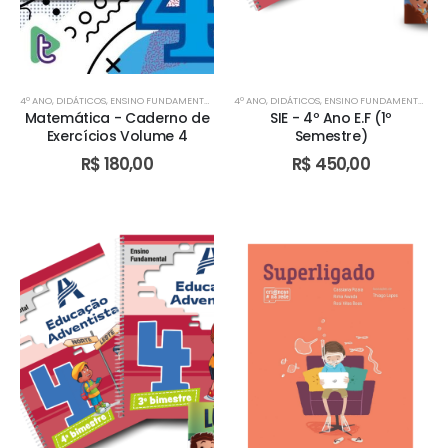
4º ANO
,
DIDÁTICOS
,
ENSINO FUNDAMENTAL I
,
TURMA BILÍNGUE
4º ANO
,
DIDÁTICOS
,
TURMA BILÍNGUE
,
ENSINO FUNDAMENTAL I
,
TURMA BILÍN
,
TU
Matemática - Caderno de
SIE - 4º Ano E.F (1º
Exercícios Volume 4
Semestre)
R$
180,00
R$
450,00