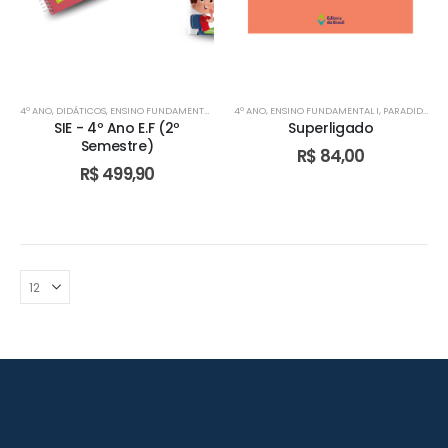
4º ANO
,
DIDÁTICOS
,
ENSINO FUNDAMENTAL I
,
TURMA BILÍNGUE
4º ANO
,
ENSINO FUNDAMENTAL I
,
TURMA BILÍNGUE
,
,
PARADIDÁDITOS
TURMA BILÍN
SIE - 4º Ano E.F (2º
Superligado
Semestre)
R$
84,00
R$
499,90