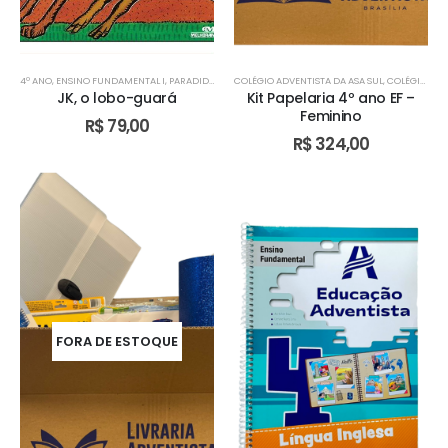
4º ANO
,
ENSINO FUNDAMENTAL I
,
PARADIDÁDITOS
COLÉGIO ADVENTISTA DA ASA SUL
,
TURMA BILÍNGUE
,
TURMA BILÍNGUE
,
COLÉGIO ADVENTISTA DE ÁGUAS CLARAS
,
TURMA B
JK, o lobo-guará
Kit Papelaria 4º ano EF –
Feminino
R$
79,00
R$
324,00
FORA DE ESTOQUE