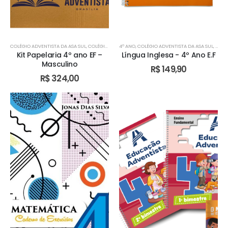
COLÉGIO ADVENTISTA DA ASA SUL
,
COLÉGIO ADVENTISTA DE ÁGUAS CLARAS
4º ANO
,
COLÉGIO ADVENTISTA DA ASA SUL
,
COLÉGIO ADVENTIST
,
COLÉ
Kit Papelaria 4º ano EF –
Língua Inglesa - 4º Ano E.F
Masculino
R$
149,90
R$
324,00