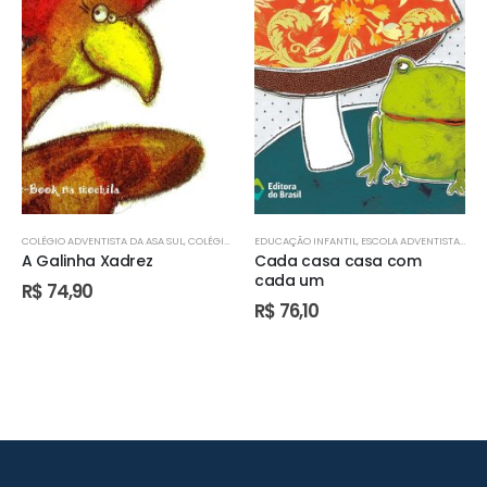
COLÉGIO ADVENTISTA DA ASA SUL
,
COLÉGIO ADVENTISTA DE ÁGUAS CLARAS
EDUCAÇÃO INFANTIL
,
ESCOLA ADVENTISTA DE FORMOSA – GO
,
COLÉGIO ADVENTIST
A Galinha Xadrez
Cada casa casa com
cada um
R$
74,90
R$
76,10