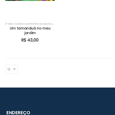
2º ANO
,
COLÉGIO ADVENTISTA DA ASA SUL
,
COLÉGIO ADVENTISTA DE ÁGUAS CLARAS
,
COLÉGIO AD
Um tamanduá no meu
jardim
R$
43,00
ENDEREÇO