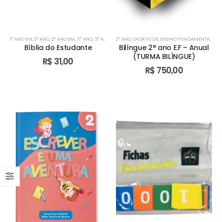
1º ANO EM
,
2º ANO
,
2º ANO EM
,
3º ANO
,
3º ANO EM
2º ANO
,
4º ANO
,
DIDÁTICOS
,
5º ANO
,
6º ANO
,
ENSINO FUNDAMENTAL I
,
7º ANO
,
8º ANO
,
9º A
,
TU
Bíblia do Estudante
Bilíngue 2° ano E.F – Anual
(TURMA BILÍNGUE)
R$
31,00
R$
750,00