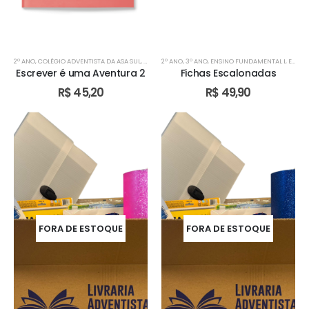
2º ANO
,
COLÉGIO ADVENTISTA DA ASA SUL
,
COLÉGIO ADVENTISTA DE ÁGUAS CLARAS
2º ANO
,
3º ANO
,
ENSINO FUNDAMENTAL I
,
COLÉGIO AD
,
ESCOLA ADVENTISTA DE VALPARAÍSO - GO
Escrever é uma Aventura 2
Fichas Escalonadas
R$
45,20
R$
49,90
FORA DE ESTOQUE
FORA DE ESTOQUE