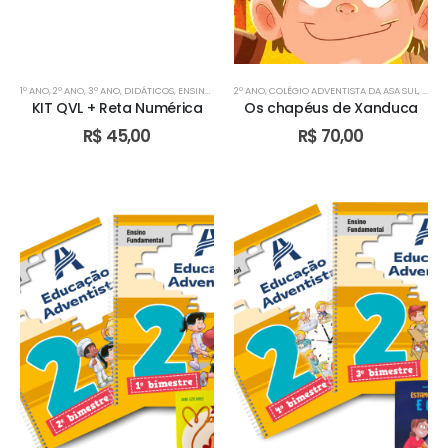
1º ANO
,
2º ANO
,
3º ANO
,
DIDÁTICOS
,
ENSINO FUNDAMENTAL I
2º ANO
,
COLÉGIO ADVENTISTA DA ASA SUL
,
ESCOLA ADVENTISTA DE VALPARAÍS
,
COLÉ
KIT QVL + Reta Numérica
Os chapéus de Xanduca
R$
45,00
R$
70,00