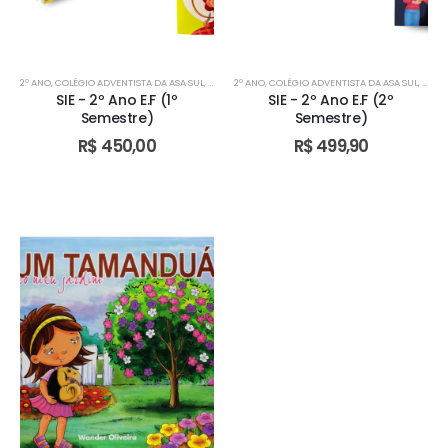
2º ANO
,
COLÉGIO ADVENTISTA DA ASA SUL
,
COLÉGIO ADVENTISTA DE ÁGUAS CLARAS
2º ANO
,
COLÉGIO ADVENTISTA DA ASA SUL
,
COLÉGIO AD
,
COLÉ
SIE - 2º Ano E.F (1º
SIE - 2º Ano E.F (2º
Semestre)
Semestre)
R$
450,00
R$
499,90