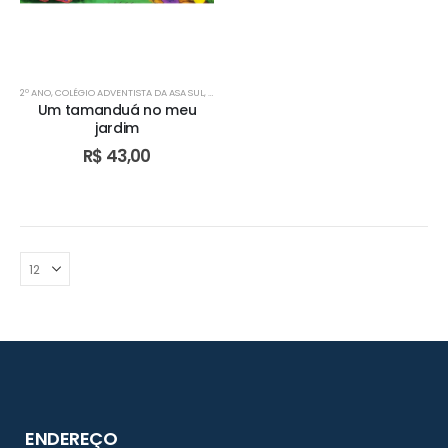
2º ANO
,
COLÉGIO ADVENTISTA DA ASA SUL
,
COLÉGIO ADVENTISTA DE ÁGUAS CLARAS
,
COLÉGIO AD
Um tamanduá no meu
jardim
R$
43,00
ENDEREÇO