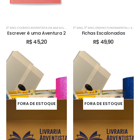
2º ANO
,
COLÉGIO ADVENTISTA DA ASA SUL
,
COLÉGIO ADVENTISTA DE ÁGUAS CLARAS
2º ANO
,
3º ANO
,
ENSINO FUNDAMENTAL I
,
COLÉGIO AD
,
ESCOLA ADVENTISTA DE VALPARAÍSO - GO
Escrever é uma Aventura 2
Fichas Escalonadas
R$
45,20
R$
49,90
FORA DE ESTOQUE
FORA DE ESTOQUE