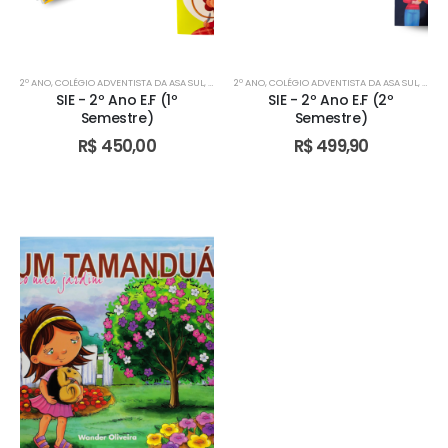
2º ANO
,
COLÉGIO ADVENTISTA DA ASA SUL
,
COLÉGIO ADVENTISTA DE ÁGUAS CLARAS
2º ANO
,
COLÉGIO ADVENTISTA DA ASA SUL
,
COLÉGIO AD
,
COLÉ
SIE - 2º Ano E.F (1º
SIE - 2º Ano E.F (2º
Semestre)
Semestre)
R$
450,00
R$
499,90