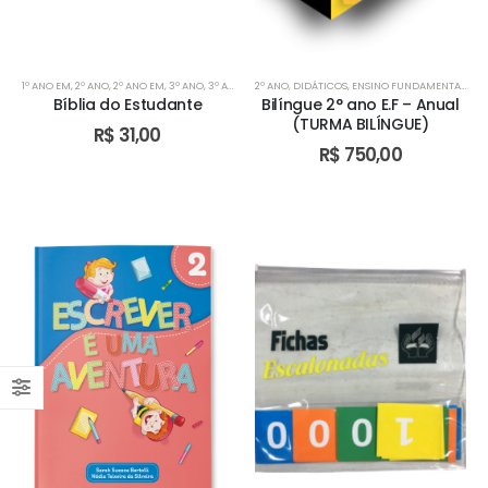
1º ANO EM
,
2º ANO
,
2º ANO EM
,
3º ANO
,
3º ANO EM
2º ANO
,
4º ANO
,
DIDÁTICOS
,
5º ANO
,
6º ANO
,
ENSINO FUNDAMENTAL I
,
7º ANO
,
8º ANO
,
9º A
,
TU
Bíblia do Estudante
Bilíngue 2° ano E.F – Anual
(TURMA BILÍNGUE)
R$
31,00
R$
750,00