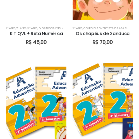
1º ANO
,
2º ANO
,
3º ANO
,
DIDÁTICOS
,
ENSINO FUNDAMENTAL I
2º ANO
,
COLÉGIO ADVENTISTA DA ASA SUL
,
ESCOLA ADVENTISTA DE VALPARAÍS
,
COLÉ
KIT QVL + Reta Numérica
Os chapéus de Xanduca
R$
45,00
R$
70,00