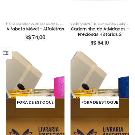
1º ANO
,
COLÉGIO ADVENTISTA DA ASA SUL
,
COLÉGIO ADVENTISTA DE ÁGUAS CLARAS
COLÉGIO ADVENTISTA DA ASA SUL
,
,
COLÉGIO ADVENTISTA DE ÁGUAS CLARAS
COLÉGIO ADV
Alfabeto Móvel - Alfaletras
Caderninho de Atividades -
Preciosas Histórias 2
R$
74,00
R$
64,10
FORA DE ESTOQUE
FORA DE ESTOQUE