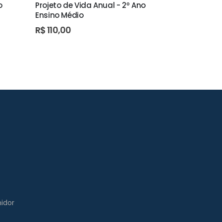
o
Projeto de Vida Anual - 2º Ano
Um passo a
Ensino Médio
R$
64,10
R$
110,00
idor