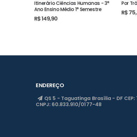
Itinerário Ciências Humanas - 3°
Por Tr
Ano Ensino Médio 1° Semestre
R$
75
R$
149,90
ENDEREÇO
QS 5 - Taguatinga
Brasília - DF
CEP:
CNPJ: 60.833.910/0177-48