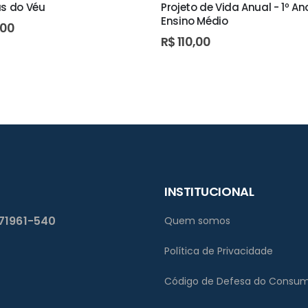
ás do Véu
Projeto de Vida Anual - 1º An
Ensino Médio
,00
R$
110,00
INSTITUCIONAL
 71961-540
Quem somos
Política de Privacidade
Código de Defesa do Consum