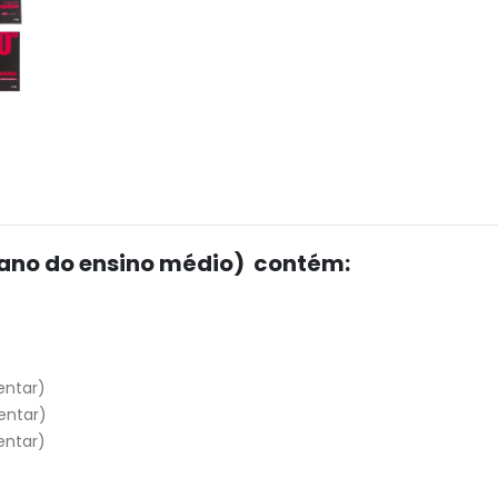
° ano do ensino médio) contém:
ntar)
ntar)
entar)