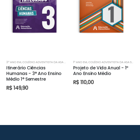
3º ANO EM
,
COLÉGIO ADVENTISTA DA ASA SUL
,
COLÉGIO ADVENTISTA DE PLANALTINA
1º ANO EM
,
COLÉGIO ADVENTISTA DA ASA SUL
,
COLÉGIO A
,
CO
Itinerário Ciências
Projeto de Vida Anual - 1º
Humanas - 3° Ano Ensino
Ano Ensino Médio
Médio 1° Semestre
R$
110,00
R$
149,90