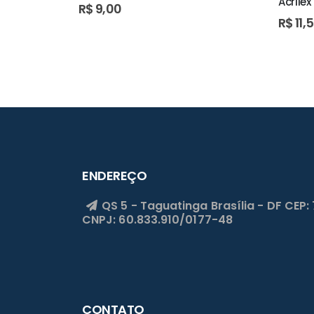
Acrilex
R$
9,00
R$
11,
ENDEREÇO
QS 5 - Taguatinga
Brasília - DF
CEP:
CNPJ: 60.833.910/0177-48
CONTATO