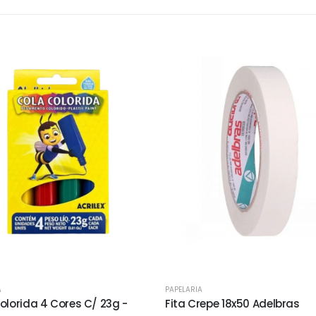
A
PAPELARIA
olorida 4 Cores C/ 23g -
Fita Crepe 18x50 Adelbras