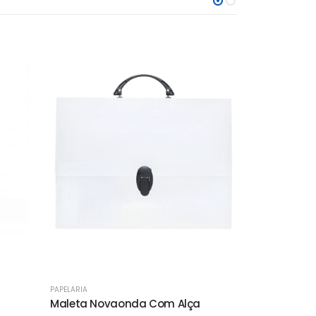
PAPELARIA
PAPELARIA
Maleta Novaonda Com Alça
Pincel Chato