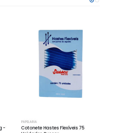
PAPELARIA
PAPELARIA
g -
Cotonete Hastes Flexíveis 75
Tinta Guach