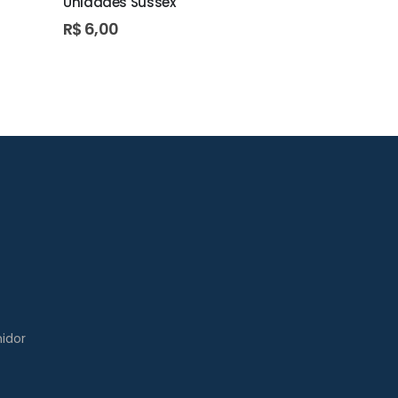
Unidades Sussex
R$
12,50
R$
6,00
idor