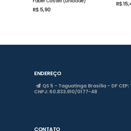
Faber Castell (unidade)
R$
15,
R$
5,90
ENDEREÇO
QS 5 - Taguatinga
Brasília - DF
CEP:
CNPJ: 60.833.910/0177-48
CONTATO