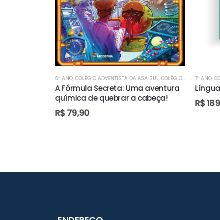
6º ANO
,
COLÉGIO ADVENTISTA DA ASA SUL
,
COLÉGIO ADVENTISTA DE ÁGUAS CLARAS
7º ANO
,
CO
A Fórmula Secreta: Uma aventura
Língua 
química de quebrar a cabeça!
R$
189
R$
79,90
ENDEREÇO