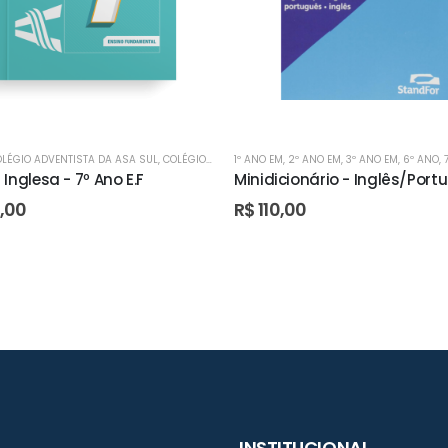
LÉGIO ADVENTISTA DA ASA SUL
,
COLÉGIO ADVENTISTA DE PLANALTINA
,
COLÉGIO ADVENTISTA DE ÁGUAS CLARAS
1º ANO EM
,
COLÉGIO ADVENTISTA DE TAGUAT
,
2º ANO EM
,
3º ANO EM
,
COLÉGIO ADVEN
,
6º ANO
,
Inglesa - 7º Ano E.F
Minidicionário - Inglês/Port
,00
R$
110,00
INSTITUCIONAL