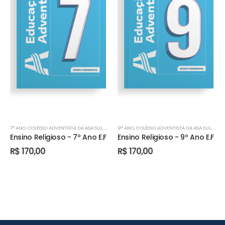
7º ANO
,
COLÉGIO ADVENTISTA DA ASA SUL
,
COLÉGIO ADVENTISTA DE ÁGUAS CLARAS
9º ANO
,
COLÉGIO ADVENTISTA DA ASA SUL
,
COLÉGIO AD
,
COLÉ
Ensino Religioso - 7º Ano E.F
Ensino Religioso - 9º Ano E.F
R$
170,00
R$
170,00