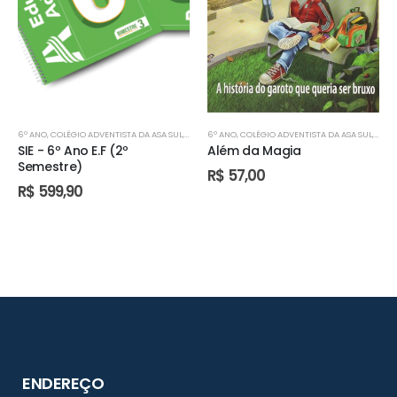
6º ANO
,
COLÉGIO ADVENTISTA DA ASA SUL
,
COLÉGIO ADVENTISTA DE ÁGUAS CLARAS
6º ANO
,
COLÉGIO ADVENTISTA DA ASA SUL
,
COLÉGIO AD
,
COLÉ
SIE - 6º Ano E.F (2º
Além da Magia
Semestre)
R$
57,00
R$
599,90
ENDEREÇO